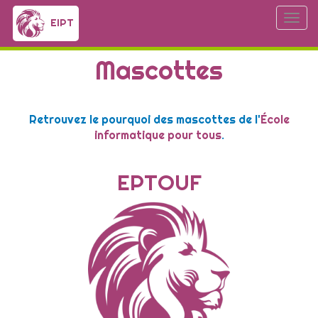
T
EIPT
o
g
Mascottes
g
l
e
n
Retrouvez le pourquoi des mascottes de l'
École
a
v
informatique pour tous
.
i
g
EPTOUF
a
t
i
o
n